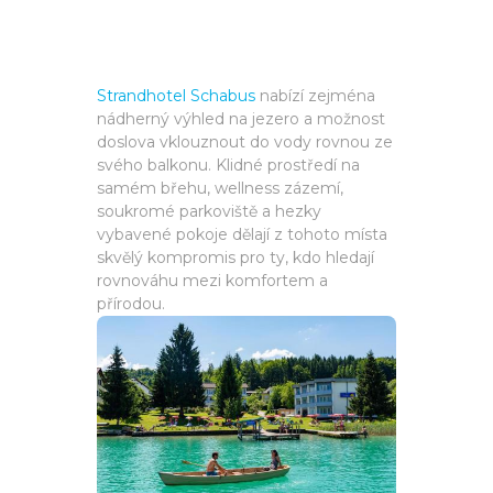
Strandhotel Schabus
nabízí zejména
nádherný výhled na jezero a možnost
doslova vklouznout do vody rovnou ze
svého balkonu. Klidné prostředí na
samém břehu, wellness zázemí,
soukromé parkoviště a hezky
vybavené pokoje dělají z tohoto místa
skvělý kompromis pro ty, kdo hledají
rovnováhu mezi komfortem a
přírodou.