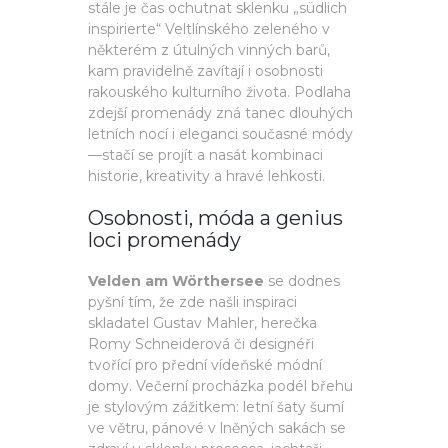
stále je čas ochutnat sklenku „südlich
inspirierte“ Veltlínského zeleného v
některém z útulných vinných barů,
kam pravidelně zavítají i osobnosti
rakouského kulturního života. Podlaha
zdejší promenády zná tanec dlouhých
letních nocí i eleganci současné módy
—stačí se projít a nasát kombinaci
historie, kreativity a hravé lehkosti.
Osobnosti, móda a genius
loci promenády
Velden am Wörthersee
se dodnes
pyšní tím, že zde našli inspiraci
skladatel Gustav Mahler, herečka
Romy Schneiderová či designéři
tvořící pro přední vídeňské módní
domy. Večerní procházka podél břehu
je stylovým zážitkem: letní šaty šumí
ve větru, pánové v lněných sakách se