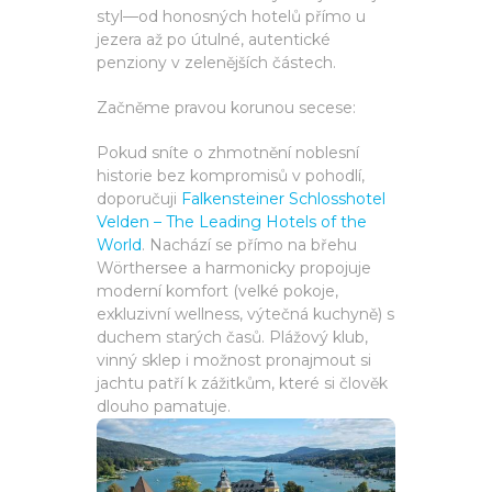
styl—od honosných hotelů přímo u
jezera až po útulné, autentické
penziony v zelenějších částech.
Začněme pravou korunou secese:
Pokud sníte o zhmotnění noblesní
historie bez kompromisů v pohodlí,
doporučuji
Falkensteiner Schlosshotel
Velden – The Leading Hotels of the
World
. Nachází se přímo na břehu
Wörthersee a harmonicky propojuje
moderní komfort (velké pokoje,
exkluzivní wellness, výtečná kuchyně) s
duchem starých časů. Plážový klub,
vinný sklep i možnost pronajmout si
jachtu patří k zážitkům, které si člověk
dlouho pamatuje.