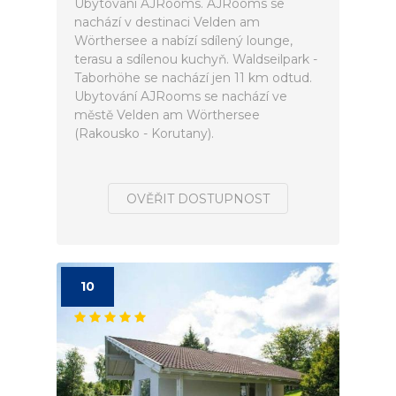
Ubytování AJRooms. AJRooms se
nachází v destinaci Velden am
Wörthersee a nabízí sdílený lounge,
terasu a sdílenou kuchyň. Waldseilpark -
Taborhöhe se nachází jen 11 km odtud.
Ubytování AJRooms se nachází ve
městě Velden am Wörthersee
(Rakousko - Korutany).
OVĚŘIT DOSTUPNOST
10