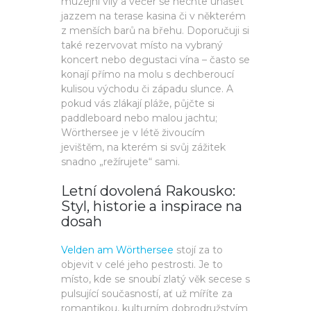
muzejní vily a večer se nechte unášet
jazzem na terase kasina či v některém
z menších barů na břehu. Doporučuji si
také rezervovat místo na vybraný
koncert nebo degustaci vína – často se
konají přímo na molu s dechberoucí
kulisou východu či západu slunce. A
pokud vás zlákají pláže, půjčte si
paddleboard nebo malou jachtu;
Wörthersee je v létě živoucím
jevištěm, na kterém si svůj zážitek
snadno „režírujete“ sami.
Letní dovolená Rakousko:
Styl, historie a inspirace na
dosah
Velden am Wörthersee
stojí za to
objevit v celé jeho pestrosti. Je to
místo, kde se snoubí zlatý věk secese s
pulsující současností, ať už míříte za
romantikou, kulturním dobrodružstvím