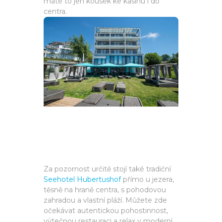
máte to jen kousek ke kasinu i do
centra.
Za pozornost určitě stojí také tradiční
Seehotel Hubertushof
přímo u jezera,
těsně na hraně centra, s pohodovou
zahradou a vlastní pláží. Můžete zde
očekávat autentickou pohostinnost,
výtečnou restauraci a relax v moderní