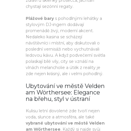
zdraví u sklenky prosecca, jachtaři
chystají sezónní regaty.
Plážové bary
s pohodlnými lehátky a
stylovým DJ-ingem dodávají
promenádě živý, moderní akcent.
Nedaleko kasina se scházejí
návštěvníci i místní, aby diskutovali o
poslední vernisáži nebo vychutnávali
ledovou kávu. A když podvečerní světla
polaskají bílé vily, city se vznáší na
vlnách melancholie a útěk z reality je
zde nejen krásný, ale i velmi pohodlný.
Ubytování ve městě Velden
am Wörthersee: Elegance
na břehu, styl v ústraní
Kulisu letní dovolené zde tvoří nejen
voda, slunce a atmosféra, ale také
vybrané ubytování ve městě Velden
am Wörthersee
. Každý si najde svůj