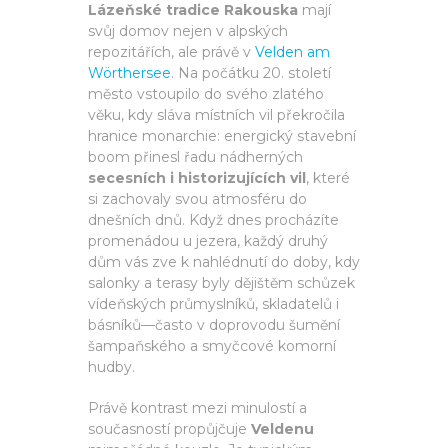
Lázeňské tradice Rakouska
mají
svůj domov nejen v alpských
repozitářích, ale právě v
Velden am
Wörthersee
. Na počátku 20. století
město vstoupilo do svého zlatého
věku, kdy sláva místních vil překročila
hranice monarchie: energický stavební
boom přinesl řadu nádherných
secesních i historizujících vil
, které
si zachovaly svou atmosféru do
dnešních dnů. Když dnes procházíte
promenádou u jezera, každý druhý
dům vás zve k nahlédnutí do doby, kdy
salonky a terasy byly dějištěm schůzek
vídeňských průmyslníků, skladatelů i
básníků—často v doprovodu šumění
šampaňského a smyčcové komorní
hudby.
Právě kontrast mezi minulostí a
současností propůjčuje
Veldenu