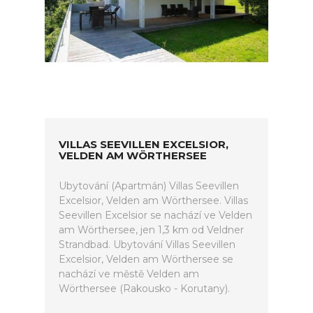
VILLAS SEEVILLEN EXCELSIOR,
VELDEN AM WÖRTHERSEE
Ubytování (Apartmán) Villas Seevillen
Excelsior, Velden am Wörthersee. Villas
Seevillen Excelsior se nachází ve Velden
am Wörthersee, jen 1,3 km od Veldner
Strandbad. Ubytování Villas Seevillen
Excelsior, Velden am Wörthersee se
nachází ve městě Velden am
Wörthersee (Rakousko - Korutany).