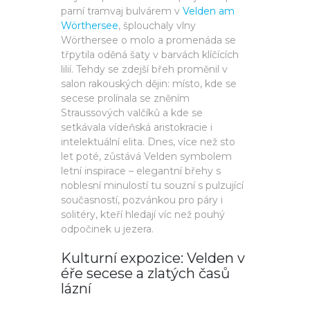
parní tramvaj bulvárem v
Velden am
Wörthersee
, šplouchaly vlny
Wörthersee o molo a promenáda se
třpytila oděná šaty v barvách klíčících
lilií. Tehdy se zdejší břeh proměnil v
salon rakouských dějin: místo, kde se
secese prolínala se zněním
Straussových valčíků a kde se
setkávala vídeňská aristokracie i
intelektuální elita. Dnes, více než sto
let poté, zůstává Velden symbolem
letní inspirace – elegantní břehy s
noblesní minulostí tu souzní s pulzující
současností, pozvánkou pro páry i
solitéry, kteří hledají víc než pouhý
odpočinek u jezera.
Kulturní expozice: Velden v
éře secese a zlatých časů
lázní