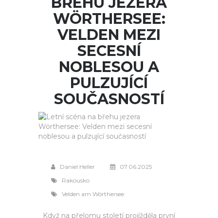
BŘEHU JEZERA
WÖRTHERSEE:
VELDEN MEZI
SECESNÍ
NOBLESOU A
PULZUJÍCÍ
SOUČASNOSTÍ
Daniel Heller
07.06.2025
Rakousko
Velden am Wörthersee
Když na přelomu století projížděla první