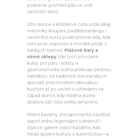
podvečer promění pláž ve svět
tančících stínů.
Jižní slunce a křišťálově čistá voda lákají
milovníky koupání, paddleboardingu i
večerního korza podél promenády, kde
voní pinie, espresso a mořské plody z
italských trattorií.
Plážové bary a
vinné sklepy
zde tvoří přirozené
kulisy pro páry i sólisty a
gastronomická scéna překvapí pestrou
nabídkou: od tradičních korutanských
specialit přes moderní rakouskou
kuchyni až po večeři s výhledem na
západ slunce, kdy hladina jezera
doslova září tisíci světly lampiónů.
Místní kavárny (nezapomeňte navštívit
aspoň jednu legendární cukrárnu!) i
stylové galerie osloví každého, kdo
hledá spojení kultury s autenticitou—a