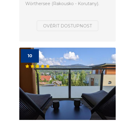
Wörthersee (Rakousko - Korutany).
OVĚŘIT DOSTUPNOST
10