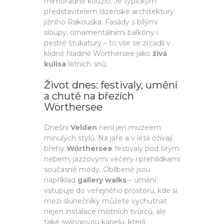
mimořádné kouzlo. Je typickým
představitelem lázeňské architektury
jižního Rakouska. Fasády s bílými
sloupy, ornamentálními balkóny i
pestré štukatury – to vše se zrcadlí v
klidné hladině Wörthersee jako
živá
kulisa
letních snů.
Život dnes: festivaly, umění
a chutě na březích
Wörthersee
Dnešní
Velden
není jen muzeem
minulých stylů. Na jaře a v létě ožívají
břehy
Wörthersee
festivaly pod širým
nebem, jazzovými večery i přehlídkami
současné módy. Oblíbené jsou
například
gallery walks
– umění
vstupuje do veřejného prostoru, kde si
mezi slunečníky můžete vychutnat
nejen instalace místních tvůrců, ale
také swingovou kapelu, která