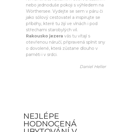
nebo jednoduše pokoji s výhledem na
Wörthersee. Vydejte se sem v páru či
jako sólový cestovatel a inspirujte se
příběhy, které tu žijí ve vlnách i pod
střechami starobylých vil.
Rakousko jezera
vás tu vítají s
otevřenou náručí, připravená splnit sny
o dovolené, která zůstane dlouho v
paměti i v srdci.
Daniel Heller
NEJLÉPE
HODNOCENÁ
UBYTOVÁNÍ V