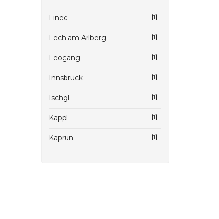
Linec
(1)
Lech am Arlberg
(1)
Leogang
(1)
Innsbruck
(1)
Ischgl
(1)
Kappl
(1)
Kaprun
(1)