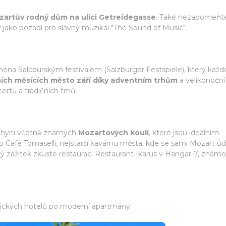
zartův rodný dům na ulici Getreidegasse
. Také nezapomeňt
ly jako pozadí pro slavný muzikál "The Sound of Music".
éna Salcburským festivalem (Salzburger Festspiele), který kaž
ích měsících město září díky adventním trhům
a velikonoční
ertů a tradičních trhů.
kuchyni včetně známých
Mozartových koulí
, které jsou ideálním
 Café Tomaselli, nejstarší kavárnu města, kde se sami Mozart úd
ský zážitek zkuste restauraci Restaurant Ikarus v Hangar-7, znám
orických hotelů po moderní apartmány: