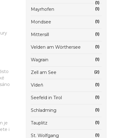
(1)
Mayrhofen
(1)
Mondsee
(1)
tury
Mittersill
(1)
Velden am Wörthersee
(1)
Wagrain
(1)
ěsto
Zell am See
(2)
ké
psáno
Vídeň
(1)
Seefeld in Tirol
(1)
Schladming
(1)
m je
Tauplitz
(1)
ete i
St. Wolfgang
(1)