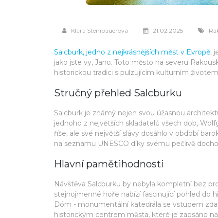
Klára Steinbauerová
21.02.2025
Ra
Salcburk, jedno z nejkrásnějších měst v Evropě
, 
jako jste vy, Jano. Toto město na severu Rakousk
historickou tradici s pulzujícím kulturním životem
Stručný přehled Salcburku
Salcburk je známý nejen svou úžasnou architekt
jednoho z největších skladatelů všech dob, Wo
říše, ale své největší slávy dosáhlo v období bar
na seznamu UNESCO díky svému pečlivě docho
Hlavní pamětihodnosti
Návštěva Salcburku by nebyla kompletní bez pro
stejnojmenné hoře nabízí fascinující pohled do
Dóm - monumentální katedrála se vstupem zdarma
historickým centrem města, které je zapsáno 