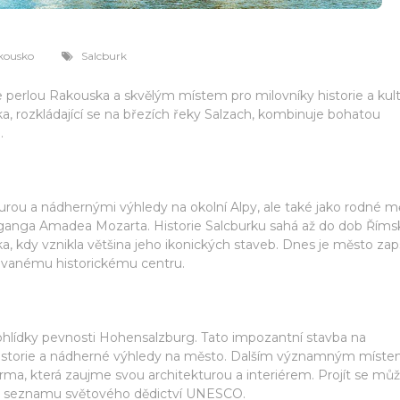
kousko
Salcburk
je perlou Rakouska a skvělým místem pro milovníky historie a kul
a, rozkládající se na březích řeky Salzach, kombinuje bohatou
.
urou a nádhernými výhledy na okolní Alpy, ale také jako rodné m
lfganga Amadea Mozarta. Historie Salcburku sahá až do dob Říms
oka, kdy vznikla většina jeho ikonických staveb. Dnes je město za
vanému historickému centru.
hlídky pevnosti Hohensalzburg. Tato impozantní stavba na
 historie a nádherné výhledy na město. Dalším významným míste
, která zaujme svou architekturou a interiérem. Projít se můž
na seznamu světového dědictví UNESCO.