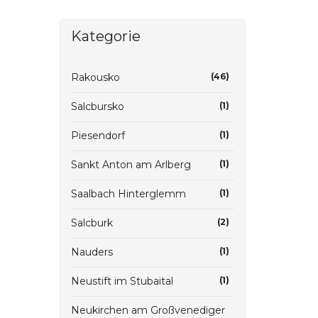
Kategorie
Rakousko
(46)
Salcbursko
(1)
Piesendorf
(1)
Sankt Anton am Arlberg
(1)
Saalbach Hinterglemm
(1)
Salcburk
(2)
Nauders
(1)
Neustift im Stubaital
(1)
Neukirchen am Großvenediger