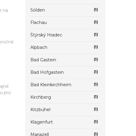
Sölden
(1)
e na
Flachau
(1)
Štýrský Hradec
(1)
doročně
Alpbach
(1)
Bad Gastein
(1)
Bad Hofgastein
(1)
Bad Kleinkirchheim
(1)
ajně
ou pro
Kirchberg
(1)
Kitzbühel
(1)
Klagenfurt
(1)
Mariazell
(1)