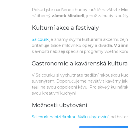
Pokud jste nadšenec hudby, určitě navštivte
Mo
nádherný
zámek Mirabell
, jehož zahrady slouži
Kulturní akce a festivaly
Salcburk
je známý svými kulturními akcemi, zejm
přitahuje tisíce milovníků opery a divadla.
V zimn
slavnosti nabízejí speciální programy včetně konc
Gastronomie a kavárenská kultura
V Salcburku si vychutnáte tradiční rakouskou 
suvenýrem. Doporučujeme navštívit kavárny jako
těšil na svou odpolední kávu. Pro skvělý kulinář
svou kreativní kuchyni.
Možnosti ubytování
Salcburk nabízí širokou škálu ubytování
, od hist