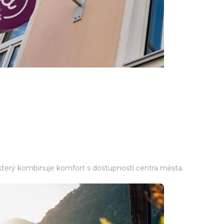
 který kombinuje komfort s dostupností centra města.